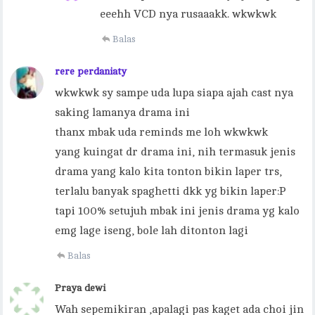
eeehh VCD nya rusaaakk. wkwkwk
Balas
rere perdaniaty
wkwkwk sy sampe uda lupa siapa ajah cast nya
saking lamanya drama ini
thanx mbak uda reminds me loh wkwkwk
yang kuingat dr drama ini, nih termasuk jenis
drama yang kalo kita tonton bikin laper trs,
terlalu banyak spaghetti dkk yg bikin laper:P
tapi 100% setujuh mbak ini jenis drama yg kalo
emg lage iseng, bole lah ditonton lagi
Balas
Praya dewi
Wah sepemikiran ,apalagi pas kaget ada choi jin