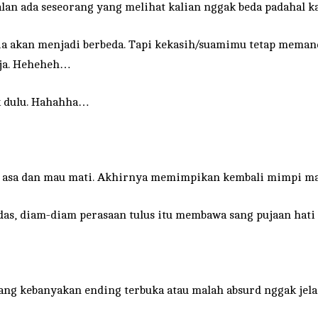
lan ada seseorang yang melihat kalian nggak beda padahal ka
 akan menjadi berbeda. Tapi kekasih/suamimu tetap memandan
aja. Heheheh…
ak dulu. Hahahha…
tus asa dan mau mati. Akhirnya memimpikan kembali mimpi 
as, diam-diam perasaan tulus itu membawa sang pujaan hati
ng kebanyakan ending terbuka atau malah absurd nggak jela