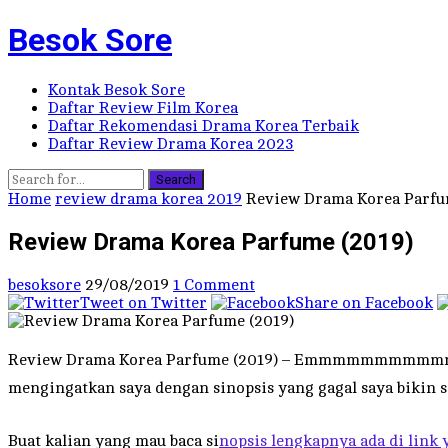
Besok Sore
Kontak Besok Sore
Daftar Review Film Korea
Daftar Rekomendasi Drama Korea Terbaik
Daftar Review Drama Korea 2023
Search
Home
review drama korea 2019
Review Drama Korea Parfu
Review Drama Korea Parfume (2019)
besoksore
29/08/2019
1 Comment
Tweet on Twitter
Share on Facebook
Review Drama Korea Parfume (2019) – Emmmmmmmmmmmmm…..
mengingatkan saya dengan sinopsis yang gagal saya bikin sam
Buat kalian yang mau baca si
nopsis lengkapnya ada di link 