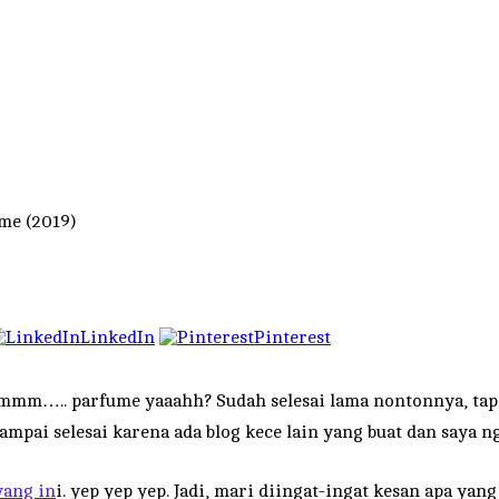
me (2019)
LinkedIn
Pinterest
 parfume yaaahh? Sudah selesai lama nontonnya, tapi ba
pai selesai karena ada blog kece lain yang buat dan saya ngga
yang in
i. yep yep yep. Jadi, mari diingat-ingat kesan apa ya