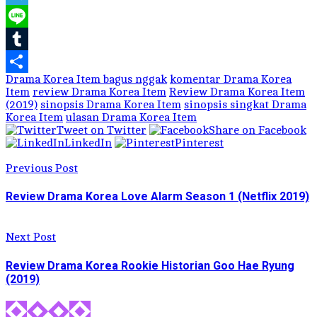
Link
Telegram
Line
Tumblr
Drama Korea Item bagus nggak
komentar Drama Korea
Share
Item
review Drama Korea Item
Review Drama Korea Item
(2019)
sinopsis Drama Korea Item
sinopsis singkat Drama
Korea Item
ulasan Drama Korea Item
Tweet on Twitter
Share on Facebook
LinkedIn
Pinterest
Previous Post
Review Drama Korea Love Alarm Season 1 (Netflix 2019)
Next Post
Review Drama Korea Rookie Historian Goo Hae Ryung
(2019)