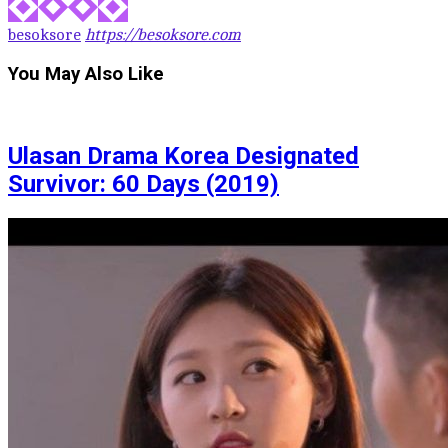
besoksore
https://besoksore.com
You May Also Like
Ulasan Drama Korea Designated
Survivor: 60 Days (2019)