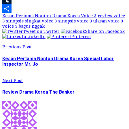
Tumblr
Kesan Pertama Nonton Drama Korea Voice 3
review voice
Share
3
sinopsis singkat voice 3
sinopsis voice 3
ulasan voice 3
voice 3 bagus nggak
Tweet on Twitter
Share on Facebook
LinkedIn
Pinterest
Previous Post
Kesan Pertama Nonton Drama Korea Special Labor
Inspector Mr. Jo
Next Post
Review Drama Korea The Banker