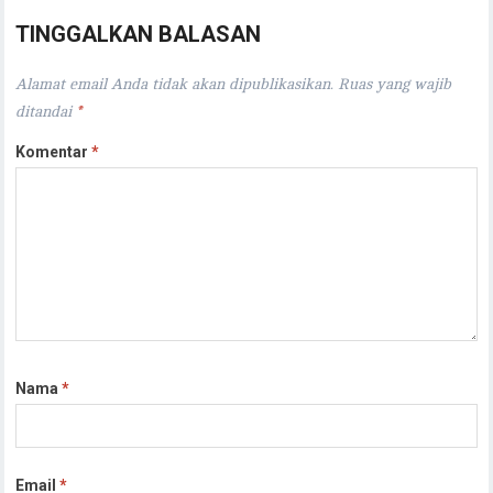
TINGGALKAN BALASAN
Alamat email Anda tidak akan dipublikasikan.
Ruas yang wajib
ditandai
*
Komentar
*
Nama
*
Email
*