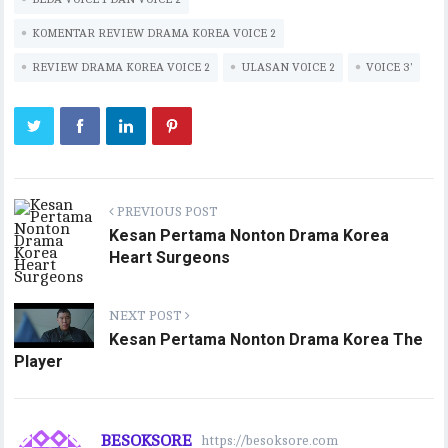
eb
it
ai
at
p
eg
e
m
ar
oo
te
l
s
y
ra
bl
e
KOMENTAR REVIEW DRAMA KOREA VOICE 2
k
r
A
Li
m
r
REVIEW DRAMA KOREA VOICE 2
ULASAN VOICE 2
VOICE 3'
p
n
p
k
PREVIOUS POST
Kesan Pertama Nonton Drama Korea
Heart Surgeons
NEXT POST
Kesan Pertama Nonton Drama Korea The
Player
BESOKSORE
https://besoksore.com