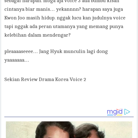
sebagai harapan. moga aja voice 3 ada bumbu kisah
cintanya biar manis… yekannnn? harapan saya juga
Kwon Joo masih hidup. nggak lucu kan judulnya voice
tapi nggak ada peran utamanya yang memang punya
kelebihan dalam mendengar?
pleaaaaseeee… Jang Hyuk munculin lagi dong
yaaaaaaa…
Sekian Review Drama Korea Voice 2