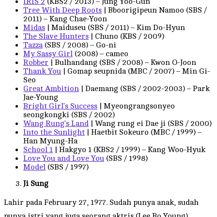
IRIS 2
(KBS2 / 2013) – Jung Yoo-Gun
Tree With Deep Roots
| Bboorigipeun Namoo (SBS /
2011) – Kang Chae-Yoon
Midas
| Maiduseu (SBS / 2011) – Kim Do-Hyun
The Slave Hunters
| Chuno (KBS / 2009)
Tazza
(SBS / 2008) – Go-ni
My Sassy Girl
(2008) – cameo
Robber
| Bulhandang (SBS / 2008) – Kwon O-Joon
Thank You
| Gomap seupnida (MBC / 2007) – Min Gi-
Seo
Great Ambition
| Daemang (SBS / 2002-2003) – Park
Jae-Young
Bright Girl’s Success
| Myeongrangsonyeo
seongkongki (SBS / 2002)
Wang Rung’s Land
| Wang rung ei Dae ji (SBS / 2000)
Into the Sunlight
| Haetbit Sokeuro (MBC / 1999) –
Han Myung-Ha
School 1
| Hakgyo 1 (KBS2 / 1999) – Kang Woo-Hyuk
Love You and Love You
(SBS / 1998)
Model
(SBS / 1997)
Ji Sung
Lahir pada February 27, 1977. Sudah punya anak, sudah
punya istri yang juga seorang aktris (Lee Bo Young).