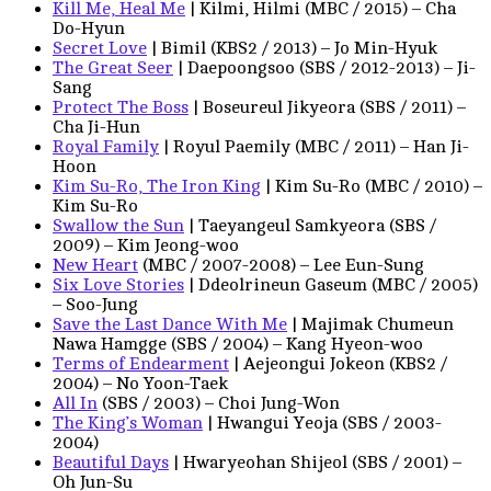
Kill Me, Heal Me
| Kilmi, Hilmi (MBC / 2015) – Cha
Do-Hyun
Secret Love
| Bimil (KBS2 / 2013) – Jo Min-Hyuk
The Great Seer
| Daepoongsoo (SBS / 2012-2013) – Ji-
Sang
Protect The Boss
| Boseureul Jikyeora (SBS / 2011) –
Cha Ji-Hun
Royal Family
| Royul Paemily (MBC / 2011) – Han Ji-
Hoon
Kim Su-Ro, The Iron King
| Kim Su-Ro (MBC / 2010) –
Kim Su-Ro
Swallow the Sun
| Taeyangeul Samkyeora (SBS /
2009) – Kim Jeong-woo
New Heart
(MBC / 2007-2008) – Lee Eun-Sung
Six Love Stories
| Ddeolrineun Gaseum (MBC / 2005)
– Soo-Jung
Save the Last Dance With Me
| Majimak Chumeun
Nawa Hamgge (SBS / 2004) – Kang Hyeon-woo
Terms of Endearment
| Aejeongui Jokeon (KBS2 /
2004) – No Yoon-Taek
All In
(SBS / 2003) – Choi Jung-Won
The King’s Woman
| Hwangui Yeoja (SBS / 2003-
2004)
Beautiful Days
| Hwaryeohan Shijeol (SBS / 2001) –
Oh Jun-Su