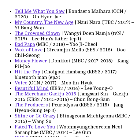
Tell Me What You Saw
| Bondaero Malhara (OCN /
2020) – Oh Hyun-Jae
My Country: The New Age
| Naui Nara (JTBC / 2019) –
Yi Bang-Won
The Crowned Clown
| Wangyi Doen Namja (tvN /
2019) – Lee Hun’s father (ep.1)
Bad Papa
(MBC / 2018) – Yoo Ji-Cheol
Wok of Love
| Gireumjin Mello (SBS / 2018) – Doo
Chil-Seong
Money Flower
| Donkkot (MBC / 2017-2018) – Kang
Pil-Joo
Hit the Top
| Choigoui Hanbang (KBS2 / 2017) –
bluetooth man (ep.2)
Voice
(OCN / 2017) – Moo Jin-Hyuk
Beautiful Mind
(KBS2 / 2016) – Lee Young-O
The Merchant: Gaekju 2015
| Jangsaui Sin – Gaekju
2015 (KBS2 / 2015-2016) – Chun Bong-Sam
The Producers
| Peurodyusa (KBS2 / 2015) – Jang
Hyeon-Sung (ep.3)
Shine or Go Crazy
| Bitnageona Michigeona (MBC /
2015) – Wang So
Fated To Love You
| Woonmyungcheoreom Neol
Saranghae (MBC / 2014) – Lee Gun