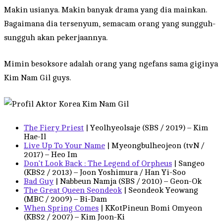
Makin usianya. Makin banyak drama yang dia mainkan.
Bagaimana dia tersenyum, semacam orang yang sungguh-
sungguh akan pekerjaannya.
Mimin besoksore adalah orang yang ngefans sama giginya
Kim Nam Gil guys.
The Fiery Priest
| Yeolhyeolsaje (SBS / 2019) – Kim
Hae-Il
Live Up To Your Name
| Myeongbulheojeon (tvN /
2017) – Heo Im
Don’t Look Back : The Legend of Orpheus
| Sangeo
(KBS2 / 2013) – Joon Yoshimura / Han Yi-Soo
Bad Guy
| Nabbeun Namja (SBS / 2010) – Geon-Ok
The Great Queen Seondeok
| Seondeok Yeowang
(MBC / 2009) – Bi-Dam
When Spring Comes
| KKotPineun Bomi Omyeon
(KBS2 / 2007) – Kim Joon-Ki