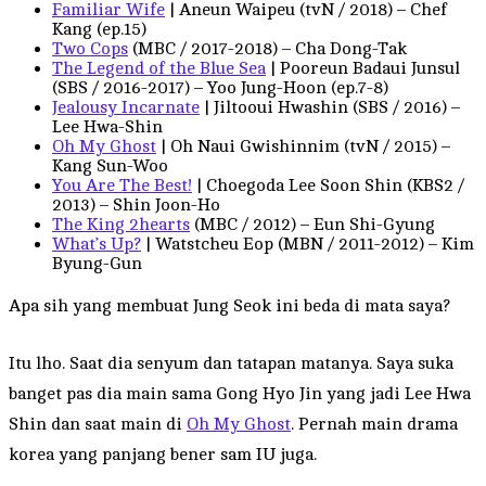
Familiar Wife
| Aneun Waipeu (tvN / 2018) – Chef
Kang (ep.15)
Two Cops
(MBC / 2017-2018) – Cha Dong-Tak
The Legend of the Blue Sea
| Pooreun Badaui Junsul
(SBS / 2016-2017) – Yoo Jung-Hoon (ep.7-8)
Jealousy Incarnate
| Jiltooui Hwashin (SBS / 2016) –
Lee Hwa-Shin
Oh My Ghost
| Oh Naui Gwishinnim (tvN / 2015) –
Kang Sun-Woo
You Are The Best!
| Choegoda Lee Soon Shin (KBS2 /
2013) – Shin Joon-Ho
The King 2hearts
(MBC / 2012) – Eun Shi-Gyung
What’s Up?
| Watstcheu Eop (MBN / 2011-2012) – Kim
Byung-Gun
Apa sih yang membuat Jung Seok ini beda di mata saya?
Itu lho. Saat dia senyum dan tatapan matanya. Saya suka
banget pas dia main sama Gong Hyo Jin yang jadi Lee Hwa
Shin dan saat main di
Oh My Ghost
. Pernah main drama
korea yang panjang bener sam IU juga.