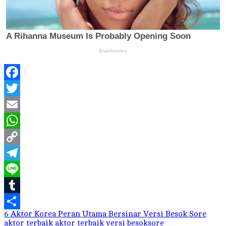
Facebook
Twitter
Email
WhatsApp
Copy
Link
Telegram
Line
Tumblr
6 Aktor Korea Peran Utama Bersinar Versi Besok Sore
Share
aktor terbaik
aktor terbaik versi besoksore