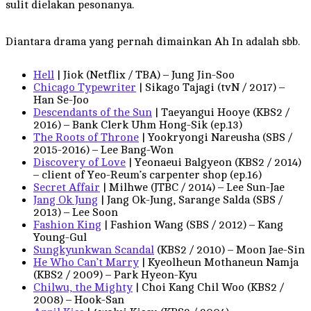
sulit dielakan pesonanya.
Diantara drama yang pernah dimainkan Ah In adalah sbb.
Hell
| Jiok (Netflix / TBA) – Jung Jin-Soo
Chicago Typewriter
| Sikago Tajagi (tvN / 2017) –
Han Se-Joo
Descendants of the Sun
| Taeyangui Hooye (KBS2 /
2016) – Bank Clerk Uhm Hong-Sik (ep.13)
The Roots of Throne
| Yookryongi Nareusha (SBS /
2015-2016) – Lee Bang-Won
Discovery of Love
| Yeonaeui Balgyeon (KBS2 / 2014)
– client of Yeo-Reum’s carpenter shop (ep.16)
Secret Affair
| Milhwe (JTBC / 2014) – Lee Sun-Jae
Jang Ok Jung
| Jang Ok-Jung, Sarange Salda (SBS /
2013) – Lee Soon
Fashion King
| Fashion Wang (SBS / 2012) – Kang
Young-Gul
Sungkyunkwan Scandal
(KBS2 / 2010) – Moon Jae-Sin
He Who Can’t Marry
| Kyeolheun Mothaneun Namja
(KBS2 / 2009) – Park Hyeon-Kyu
Chilwu, the Mighty
| Choi Kang Chil Woo (KBS2 /
2008) – Hook-San