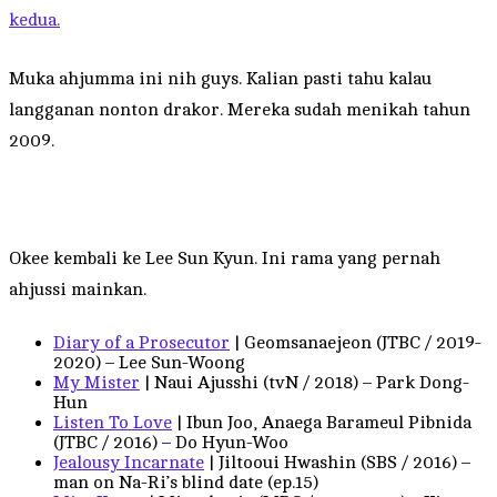
kedua.
Muka ahjumma ini nih guys. Kalian pasti tahu kalau
langganan nonton drakor. Mereka sudah menikah tahun
2009.
Okee kembali ke Lee Sun Kyun. Ini rama yang pernah
ahjussi mainkan.
Diary of a Prosecutor
| Geomsanaejeon (JTBC / 2019-
2020) – Lee Sun-Woong
My Mister
| Naui Ajusshi (tvN / 2018) – Park Dong-
Hun
Listen To Love
| Ibun Joo, Anaega Barameul Pibnida
(JTBC / 2016) – Do Hyun-Woo
Jealousy Incarnate
| Jiltooui Hwashin (SBS / 2016) –
man on Na-Ri’s blind date (ep.15)