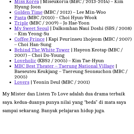
Miss Korea
| Miseukoria (MBC / 2013-2014) – Kim
Hyung-Joon
Golden Time
(MBC / 2012) – Lee Min-Woo
Pasta
(MBC /2010) – Choi Hyun-Wook
Triple
(MBC / 2009) – Jo Hae-Yoon
My Sweet Seoul
| Dalkomhan Naui Doshi (SBS / 2008)
– Kim Yeong-Su
Coffee Prince
| Kapi Peurinseu 1hojeom (MBC / 2007)
– Choi Han-Sung
Behind The White Tower
| Hayeon Keotap (MBC /
2007) – Choi Do-Young
Loveholic
(KBS2 / 2005) – Kim Tae-Hyun
MBC Best Theater – Taerung National Village
|
Baeseuteu Keukjang – Taereung Seonsuchon (MBC /
2005)
Lovers
| Yeonin Deul (MBC / 2001)
My Mister dan Listen To Love adalah dua drama terbaik
saya. kedua-duanya punya nilai yang “beda” di mata saya
sampai sekarang. Banyak pelajaran hidup juga.