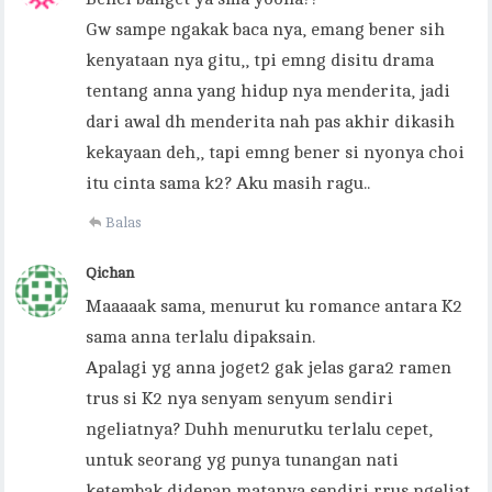
Gw sampe ngakak baca nya, emang bener sih
kenyataan nya gitu,, tpi emng disitu drama
tentang anna yang hidup nya menderita, jadi
dari awal dh menderita nah pas akhir dikasih
kekayaan deh,, tapi emng bener si nyonya choi
itu cinta sama k2? Aku masih ragu..
Balas
Qichan
Maaaaak sama, menurut ku romance antara K2
sama anna terlalu dipaksain.
Apalagi yg anna joget2 gak jelas gara2 ramen
trus si K2 nya senyam senyum sendiri
ngeliatnya? Duhh menurutku terlalu cepet,
untuk seorang yg punya tunangan nati
ketembak didepan matanya sendiri rrus ngeliat