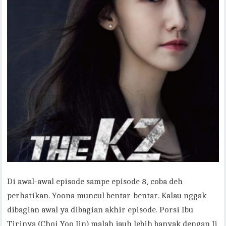
Di awal-awal episode sampe episode 8, coba deh
perhatikan. Yoona muncul bentar-bentar. Kalau nggak
dibagian awal ya dibagian akhir episode. Porsi Ibu
Tirinya (Choi Yoo Jin) malah jauh lebih banyak dengan Ji