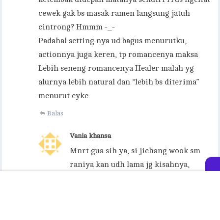
cewek gak bs masak ramen langsung jatuh
cintrong? Hmmm -_-
Padahal setting nya ud bagus menurutku,
actionnya juga keren, tp romancenya maksa
Lebih seneng romancenya Healer malah yg
alurnya lebih natural dan “lebih bs diterima”
menurut eyke
Balas
Vania khansa
Mnrt gua sih ya, si jichang wook sm
raniya kan udh lama jg kisahnya,
ibarat udh bbrp tahunan lah gtuu, dia
aja udh kabur ke bbrp negara kan, ya
masa ga boleh si dia ngeliat cewe lain
dan bahagia