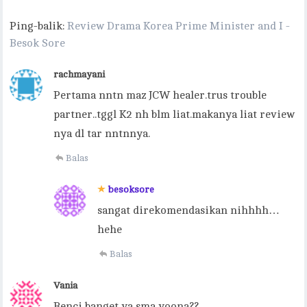
Ping-balik:
Review Drama Korea Prime Minister and I -
Besok Sore
rachmayani
Pertama nntn maz JCW healer.trus trouble
partner..tggl K2 nh blm liat.makanya liat review
nya dl tar nntnnya.
Balas
besoksore
sangat direkomendasikan nihhhh…
hehe
Balas
Vania
Benci banget ya sma yoona??