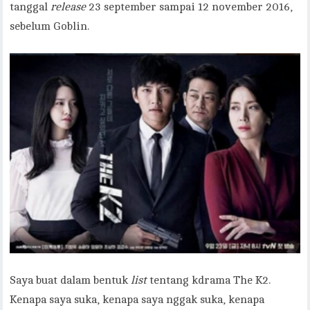
tanggal
release
23 september sampai 12 november 2016,
sebelum Goblin.
Saya buat dalam bentuk
list
tentang kdrama The K2.
Kenapa saya suka, kenapa saya nggak suka, kenapa