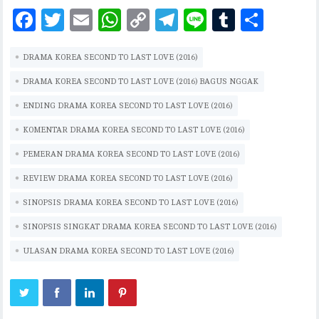
F
T
E
W
C
T
Li
T
S
ac
w
m
h
o
el
n
u
h
DRAMA KOREA SECOND TO LAST LOVE (2016)
eb
it
ai
at
p
eg
e
m
ar
oo
te
l
s
y
ra
bl
e
DRAMA KOREA SECOND TO LAST LOVE (2016) BAGUS NGGAK
k
r
A
Li
m
r
ENDING DRAMA KOREA SECOND TO LAST LOVE (2016)
p
n
KOMENTAR DRAMA KOREA SECOND TO LAST LOVE (2016)
p
k
PEMERAN DRAMA KOREA SECOND TO LAST LOVE (2016)
REVIEW DRAMA KOREA SECOND TO LAST LOVE (2016)
SINOPSIS DRAMA KOREA SECOND TO LAST LOVE (2016)
SINOPSIS SINGKAT DRAMA KOREA SECOND TO LAST LOVE (2016)
ULASAN DRAMA KOREA SECOND TO LAST LOVE (2016)