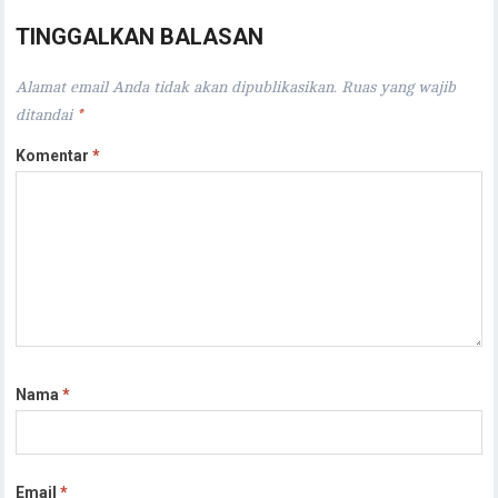
TINGGALKAN BALASAN
Alamat email Anda tidak akan dipublikasikan.
Ruas yang wajib
ditandai
*
Komentar
*
Nama
*
Email
*