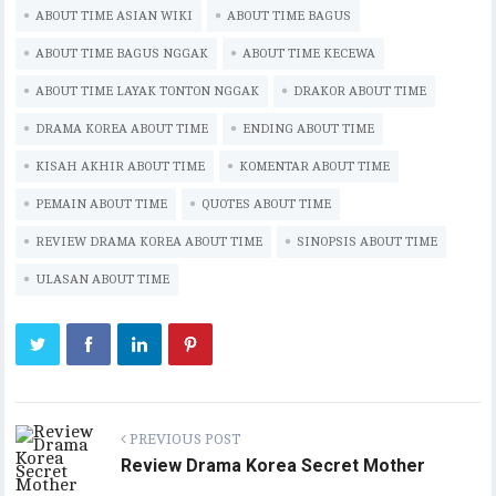
ABOUT TIME ASIAN WIKI
eb
it
ai
at
ABOUT TIME BAGUS
p
eg
e
m
ar
oo
te
l
s
y
ra
bl
e
ABOUT TIME BAGUS NGGAK
ABOUT TIME KECEWA
k
r
A
Li
m
r
ABOUT TIME LAYAK TONTON NGGAK
DRAKOR ABOUT TIME
p
n
DRAMA KOREA ABOUT TIME
ENDING ABOUT TIME
p
k
KISAH AKHIR ABOUT TIME
KOMENTAR ABOUT TIME
PEMAIN ABOUT TIME
QUOTES ABOUT TIME
REVIEW DRAMA KOREA ABOUT TIME
SINOPSIS ABOUT TIME
ULASAN ABOUT TIME
PREVIOUS POST
Review Drama Korea Secret Mother