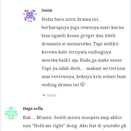
Jessie
Huhu baru nntn drama ini,
berharapnya juga cewenya mati karna
bisa ngasih kesan greget dan lebih
dramatis si menurutku. Tapi sedikit
kecewa kalo ternyata endingnya
mereka baik2 aja. Rada ga make sense.
Tapi ya udah deeh… makasi writernim
atas reviewnya, keknya kita sehati buat
ending drama ini 🤭
Balas
Haga sofia
Kak… Mimin.. boleh minta sinopsis smp akhir
nya “Hold me tight” dong. Aku liat di youtube gk