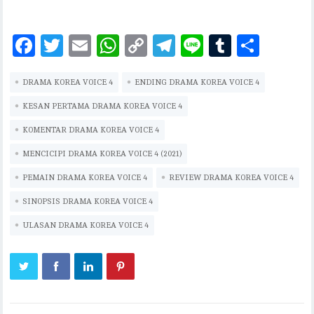
F
T
E
W
C
T
Li
T
S
ac
w
m
h
o
el
n
u
h
DRAMA KOREA VOICE 4
eb
it
ai
at
ENDING DRAMA KOREA VOICE 4
p
eg
e
m
ar
oo
te
l
s
y
ra
bl
e
KESAN PERTAMA DRAMA KOREA VOICE 4
k
r
A
Li
m
r
KOMENTAR DRAMA KOREA VOICE 4
p
n
MENCICIPI DRAMA KOREA VOICE 4 (2021)
p
k
PEMAIN DRAMA KOREA VOICE 4
REVIEW DRAMA KOREA VOICE 4
SINOPSIS DRAMA KOREA VOICE 4
ULASAN DRAMA KOREA VOICE 4