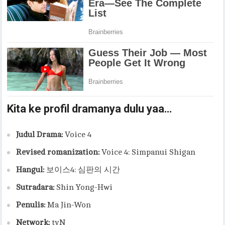
Kita ke profil dramanya dulu yaa…
Judul Drama:
Voice 4
Revised romanization:
Voice 4: Simpanui Shigan
Hangul:
보이스4: 심판의 시간
Sutradara:
Shin Yong-Hwi
Penulis:
Ma Jin-Won
Network:
tvN