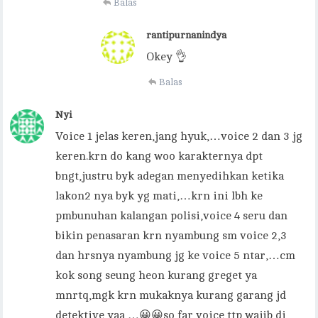
Balas
rantipurnanindya
Okey 👌
Balas
Nyi
Voice 1 jelas keren,jang hyuk,…voice 2 dan 3 jg
keren.krn do kang woo karakternya dpt
bngt,justru byk adegan menyedihkan ketika
lakon2 nya byk yg mati,…krn ini lbh ke
pmbunuhan kalangan polisi,voice 4 seru dan
bikin penasaran krn nyambung sm voice 2,3
dan hrsnya nyambung jg ke voice 5 ntar,…cm
kok song seung heon kurang greget ya
mnrtq,mgk krn mukaknya kurang garang jd
detektive yaa,…😀😀so far voice ttp wajib di