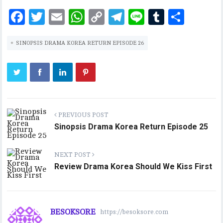
F
T
E
W
C
T
Li
T
S
ac
w
m
h
o
el
n
u
h
SINOPSIS DRAMA KOREA RETURN EPISODE 26
eb
it
ai
at
p
eg
e
m
ar
oo
te
l
s
y
ra
bl
e
k
r
A
Li
m
r
p
n
p
k
PREVIOUS POST
Sinopsis Drama Korea Return Episode 25
NEXT POST
Review Drama Korea Should We Kiss First
BESOKSORE
https://besoksore.com