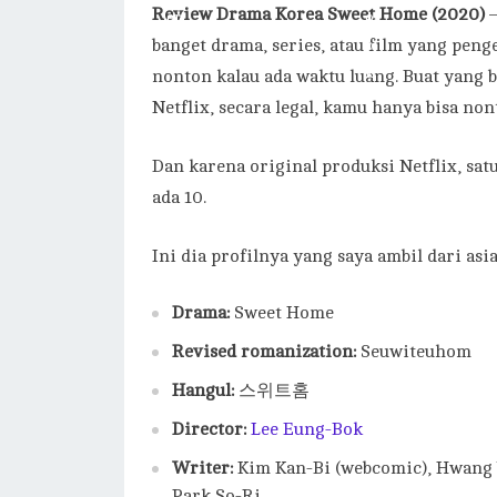
Review Drama Korea Sweet Home (2020)
–
banget drama, series, atau film yang peng
nonton kalau ada waktu luang. Buat yang b
Netflix, secara legal, kamu hanya bisa nont
Dan karena original produksi Netflix, s
ada 10.
Ini dia profilnya yang saya ambil dari asi
Drama:
Sweet Home
Revised romanization:
Seuwiteuhom
Hangul:
스위트홈
Director:
Lee Eung-Bok
Writer:
Kim Kan-Bi (webcomic), Hwang 
Park So-Ri