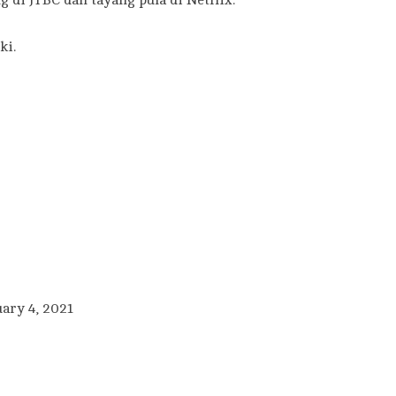
 di JTBC dan tayang pula di Netflix.
ki.
ary 4, 2021