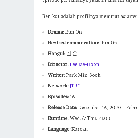
episode pertamanya yaaa. Drama ini tayang
Berikut adalah profilnya menurut asianwi
Drama:
Run On
Revised romanization:
Run On
Hangul:
런 온
Director:
Lee Jae-Hoon
Writer:
Park Min-Sook
Network:
JTBC
Episodes:
16
Release Date:
December 16, 2020 – Febru
Runtime:
Wed. & Thu. 21:00
Language:
Korean