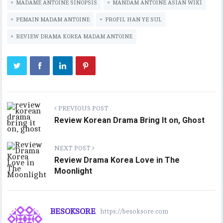
k
r
A
Li
m
r
MADAME ANTOINE SINOPSIS
MANDAM ANTOINE ASIAN WIKI
p
n
PEMAIN MADAM ANTOINE
PROFIL HAN YE SUL
p
k
REVIEW DRAMA KOREA MADAM ANTOINE
PREVIOUS POST
Review Korean Drama Bring It on, Ghost
NEXT POST
Review Drama Korea Love in The
Moonlight
BESOKSORE
https://besoksore.com