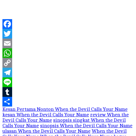
Facebook
Twitter
Email
WhatsApp
Copy
Link
Telegram
Line
Tumblr
Kesan Pertama Nonton When the Devil Calls Your Name
Share
kesan When the Devil Calls Your Name
review When the
Devil Calls Your Name
sinopsis singkat When the Devil
Calls Your Name
sinopsis When the Devil Calls Your Name
ulasan When the Devil Calls Your Name
When the Devil