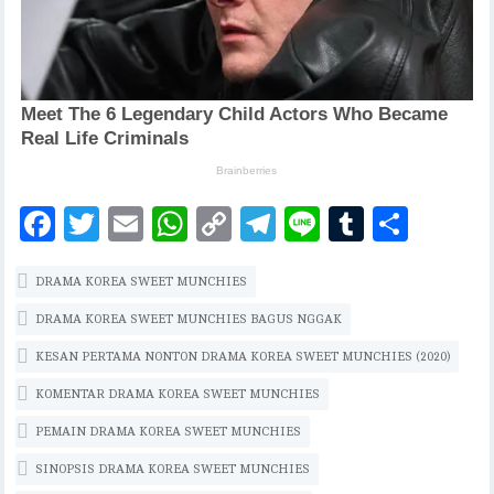
F
T
E
W
C
T
Li
T
S
ac
w
m
h
o
el
n
u
h
DRAMA KOREA SWEET MUNCHIES
eb
it
ai
at
p
eg
e
m
ar
oo
te
l
s
y
ra
bl
e
DRAMA KOREA SWEET MUNCHIES BAGUS NGGAK
k
r
A
Li
m
r
KESAN PERTAMA NONTON DRAMA KOREA SWEET MUNCHIES (2020)
p
n
KOMENTAR DRAMA KOREA SWEET MUNCHIES
p
k
PEMAIN DRAMA KOREA SWEET MUNCHIES
SINOPSIS DRAMA KOREA SWEET MUNCHIES