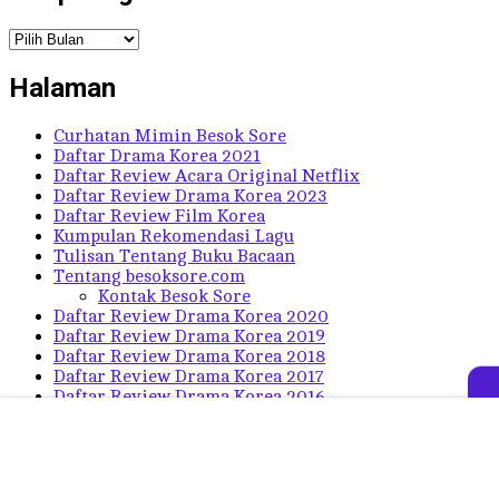
Arsip
Blog
Halaman
Curhatan Mimin Besok Sore
Daftar Drama Korea 2021
Daftar Review Acara Original Netflix
Daftar Review Drama Korea 2023
Daftar Review Film Korea
Kumpulan Rekomendasi Lagu
Tulisan Tentang Buku Bacaan
Tentang besoksore.com
Kontak Besok Sore
Daftar Review Drama Korea 2020
Daftar Review Drama Korea 2019
Daftar Review Drama Korea 2018
Daftar Review Drama Korea 2017
Daftar Review Drama Korea 2016
Daftar Review Drama Korea Lama
Daftar Sinopsis Drama Korea
Daftar Rekomendasi Drama Korea Terbaik
© 2026
Besok Sore
- Theme by
FreshThemes