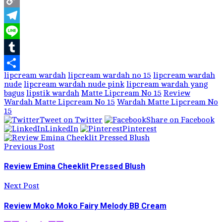
Copy
Link
Telegram
Line
Tumblr
lipcream wardah
lipcream wardah no 15
lipcream wardah
Share
nude
lipcream wardah nude pink
lipcream wardah yang
bagus
lipstik wardah
Matte Lipcream No 15
Review
Wardah Matte Lipcream No 15
Wardah Matte Lipcream No
15
Tweet on Twitter
Share on Facebook
LinkedIn
Pinterest
Previous Post
Review Emina Cheeklit Pressed Blush
Next Post
Review Moko Moko Fairy Melody BB Cream