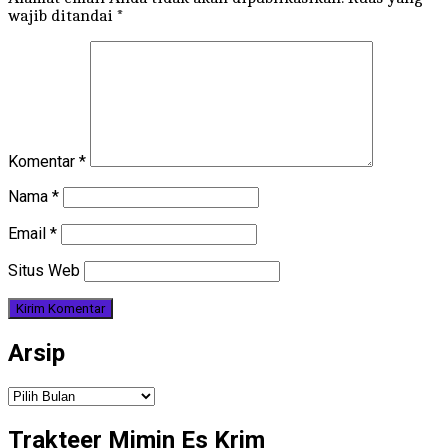
wajib ditandai
*
Komentar
*
Nama
*
Email
*
Situs Web
Arsip
Arsip
Trakteer Mimin Es Krim