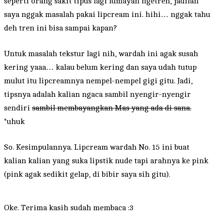
seperti orang sakit tipus lagi lumayan ngetren, jadilah
saya nggak masalah pakai lipcream ini. hihi… nggak tahu
deh tren ini bisa sampai kapan?
Untuk masalah tekstur lagi nih, wardah ini agak susah
kering yaaa… kalau belum kering dan saya udah tutup
mulut itu lipcreamnya nempel-nempel gigi gitu. Jadi,
tipsnya adalah kalian ngaca sambil nyengir-nyengir
sendiri
sambil membayangkan Mas yang ada di sana.
*uhuk
So. Kesimpulannya. Lipcream wardah No. 15 ini buat
kalian kalian yang suka lipstik nude tapi arahnya ke pink
(pink agak sedikit gelap, di bibir saya sih gitu).
Oke. Terima kasih sudah membaca :3