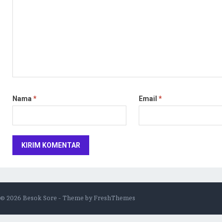
Nama
*
Email
*
© 2026
Besok Sore
- Theme by
FreshThemes