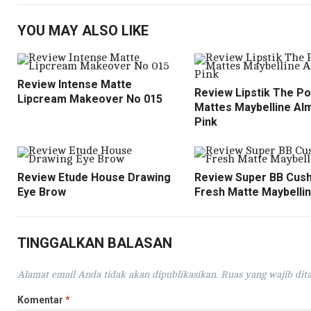
YOU MAY ALSO LIKE
Review Intense Matte
Review Lipstik The P
Lipcream Makeover No 015
Mattes Maybelline Al
Pink
Review Etude House Drawing
Review Super BB Cush
Eye Brow
Fresh Matte Maybelli
TINGGALKAN BALASAN
Alamat email Anda tidak akan dipublikasikan.
Ruas yang wajib dit
Komentar
*