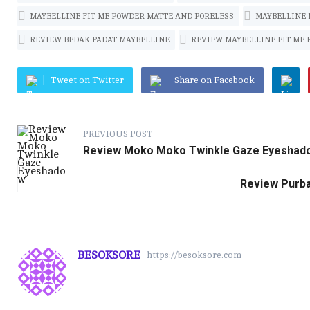
p
n
r
b
a
MAYBELLINE FIT ME POWDER MATTE AND PORELESS
MAYBELLINE 
k
a
l
r
REVIEW BEDAK PADAT MAYBELLINE
REVIEW MAYBELLINE FIT ME 
m
r
e
Tweet on Twitter
Share on Facebook
PREVIOUS POST
Review Moko Moko Twinkle Gaze Eyeshad
Review Purba
BESOKSORE
https://besoksore.com