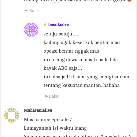
Balas
besoksore
setuju-setuju….
kadang agak kesel kok bentar mau
opeasi bentar nggak mau.
ini orang dewasa masih pada labil
kayak ABG saja…
ini bisa jadi drama yang mengisahkan
tentang kekuatan mantan. hahaha
Balas
Maharaniallea
Masi sampe episode 7
Lumayanlah isi waktu luang
Selalu penasaran klo ada pihak ke 3 apalagi ke 4