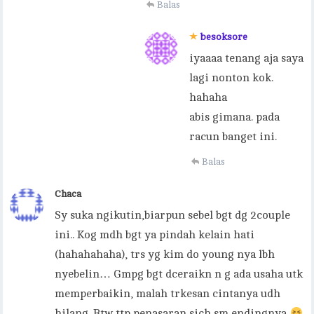
Balas
besoksore
iyaaaa tenang aja saya
lagi nonton kok.
hahaha
abis gimana. pada
racun banget ini.
Balas
Chaca
Sy suka ngikutin,biarpun sebel bgt dg 2couple
ini.. Kog mdh bgt ya pindah kelain hati
(hahahahaha), trs yg kim do young nya lbh
nyebelin… Gmpg bgt dceraikn n g ada usaha utk
memperbaikin, malah trkesan cintanya udh
hilang. Btw ttp penasaran sich sm endingnya