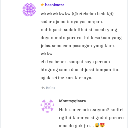
besoksore
wkwkwkkwkw (((ketebelan bedak)))
sadar aja matanya yaa ampun.
nahh pasti sudah lihat si bocah yang
doyan main pororo. Ini kesukaan yang
jelas. semacam pasangan yang klop.
wkkw
eh iya bener. sampai saya pernah
bingung sama dua ahjussi tampan itu.
agak setipe karakternya.
Balas
Mommyqinara
Haha..bner min .snyum2 sndiri
ngliat klopnya si gndut pororo
ama do gok jin…