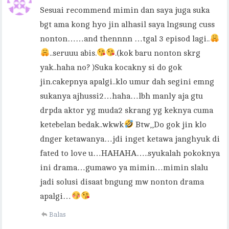
Sesuai recommend mimin dan saya juga suka
bgt ama kong hyo jin alhasil saya lngsung cuss
nonton……and thennnn …tgal 3 episod lagi..
..seruuu abis.
.(kok baru nonton skrg
yak..haha no? )Suka kocakny si do gok
jin.cakepnya apalgi..klo umur dah segini emng
sukanya ajhussi2…haha…lbh manly aja gtu
drpda aktor yg muda2 skrang yg keknya cuma
ketebelan bedak..wkwk
Btw,,Do gok jin klo
dnger ketawanya…jdi inget ketawa janghyuk di
fated to love u…HAHAHA…..syukalah pokoknya
ini drama…gumawo ya mimin…mimin slalu
jadi solusi disaat bngung mw nonton drama
apalgi…
Balas