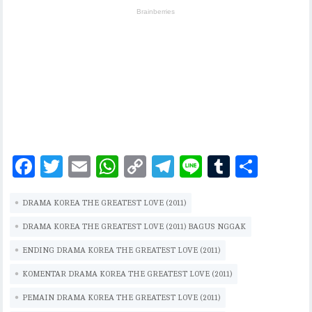
F
T
E
W
C
T
Li
T
S
ac
w
m
h
o
el
n
u
h
DRAMA KOREA THE GREATEST LOVE (2011)
eb
it
ai
at
p
eg
e
m
ar
oo
te
l
s
y
ra
bl
e
DRAMA KOREA THE GREATEST LOVE (2011) BAGUS NGGAK
k
r
A
Li
m
r
ENDING DRAMA KOREA THE GREATEST LOVE (2011)
p
n
KOMENTAR DRAMA KOREA THE GREATEST LOVE (2011)
p
k
PEMAIN DRAMA KOREA THE GREATEST LOVE (2011)