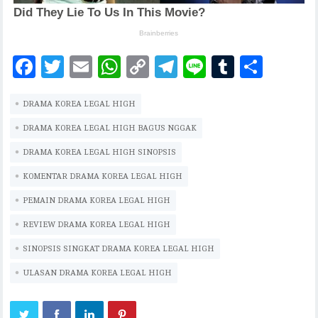
F
T
E
W
C
T
Li
T
S
ac
w
m
h
o
el
n
u
h
DRAMA KOREA LEGAL HIGH
eb
it
ai
at
p
eg
e
m
ar
oo
te
l
s
y
ra
bl
e
DRAMA KOREA LEGAL HIGH BAGUS NGGAK
k
r
A
Li
m
r
DRAMA KOREA LEGAL HIGH SINOPSIS
p
n
KOMENTAR DRAMA KOREA LEGAL HIGH
p
k
PEMAIN DRAMA KOREA LEGAL HIGH
REVIEW DRAMA KOREA LEGAL HIGH
SINOPSIS SINGKAT DRAMA KOREA LEGAL HIGH
ULASAN DRAMA KOREA LEGAL HIGH