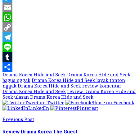
Twitter
Email
WhatsApp
Copy
Link
Telegram
Line
Tumblr
Drama Korea Hide and Seek
Drama Korea Hide and Seek
Share
bagus nggak
Drama Korea Hide and Seek layak tonton
nggak
Drama Korea Hide and Seek review
komentar
Drama Korea Hide and Seek
review Drama Korea Hide and
Seek
ulasan Drama Korea Hide and Seek
Tweet on Twitter
Share on Facebook
LinkedIn
Pinterest
Previous Post
Review Drama Korea The Guest