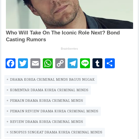
F
T
E
W
C
T
Li
T
S
ac
w
m
h
o
el
n
u
h
DRAMA KOREA CRIMINAL MINDS BAGUS NGGAK
eb
it
ai
at
p
eg
e
m
ar
oo
te
l
s
y
ra
bl
e
KOMENTAR DRAMA KOREA CRIMINAL MINDS
k
r
A
Li
m
r
PEMAIN DRAMA KOREA CRIMINAL MINDS
p
n
PEMAIN REVIEW DRAMA KOREA CRIMINAL MINDS
p
k
REVIEW DRAMA KOREA CRIMINAL MINDS
SINOPSIS SINGKAT DRAMA KOREA CRIMINAL MINDS