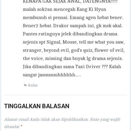
KENAPA GAK SEJAK AWAL, DATENGNYA!!!!!!
malah sok2an mencegah Kang Ki Hyun
membunuh si penuai. Emang agen hebat bener.
Bener2 hebat. Drakor sampah ini, gk msk akal.
Pantes ratingnya jelek dibandingkan drama
sejenis spt Signal, Mouse, tell me what you saw,
stranger, beyond evil, god’s quiz, flower of evil,
the voice, missing dan bnyak lg drama sejenis.
Jika dibandingkan sama Taxi Driver ??? Kalah
sangat jauuuuuuhhhhhh….
Balas
TINGGALKAN BALASAN
Alamat email Anda tidak akan dipublikasikan.
Ruas yang wajib
ditandai
*