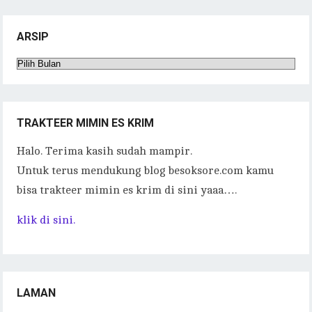
eb
it
ai
at
p
eg
e
m
ar
oo
te
l
s
y
ra
bl
e
ARSIP
k
r
A
Li
m
r
Arsip
p
n
p
k
TRAKTEER MIMIN ES KRIM
Halo. Terima kasih sudah mampir.
Untuk terus mendukung blog besoksore.com kamu
bisa trakteer mimin es krim di sini yaaa….
klik di sini.
LAMAN