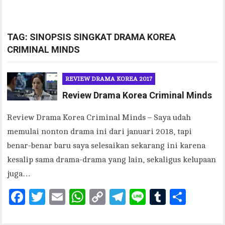
TAG:
SINOPSIS SINGKAT DRAMA KOREA
CRIMINAL MINDS
REVIEW DRAMA KOREA 2017
Review Drama Korea Criminal Minds
Review Drama Korea Criminal Minds – Saya udah
memulai nonton drama ini dari januari 2018, tapi
benar-benar baru saya selesaikan sekarang ini karena
kesalip sama drama-drama yang lain, sekaligus kelupaan
juga…
F
T
E
W
C
T
Li
T
S
ac
w
m
h
o
el
n
u
h