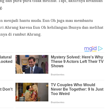
 dan pura-pura tidak melihat. Tapi, akhirnya ketahuan
g.
in menjadi hantu muda. Eun Oh juga mau membantu
diri Ahrang karena Eun Oh kehilangan Ibunya dan melihat
unya di rambut Ahrang.