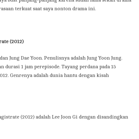
saya buat panjang-panjang karena sudah lama sekali drama
rasaan terkuat saat saya nonton drama ini.
ate (2012)
dan Jung Dae Yoon. Penulisnya adalah Jung Yoon Jung.
n durasi 1 jam perepisode. Tayang perdana pada 15
 2012. Genrenya adalah dunia hantu dengan kisah
gistrate (2012) adalah Lee Joon Gi dengan disandingkan