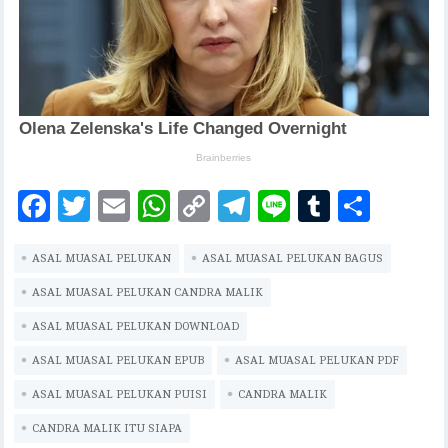
F
T
E
W
C
T
Li
T
S
ac
w
m
h
o
el
n
u
h
ASAL MUASAL PELUKAN
eb
it
ai
at
ASAL MUASAL PELUKAN BAGUS
p
eg
e
m
ar
oo
te
l
s
y
ra
bl
e
ASAL MUASAL PELUKAN CANDRA MALIK
k
r
A
Li
m
r
ASAL MUASAL PELUKAN DOWNLOAD
p
n
ASAL MUASAL PELUKAN EPUB
ASAL MUASAL PELUKAN PDF
p
k
ASAL MUASAL PELUKAN PUISI
CANDRA MALIK
CANDRA MALIK ITU SIAPA