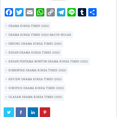
F
T
E
W
C
T
Li
T
S
ac
w
m
h
o
el
n
u
h
DRAMA KOREA TIMES (2021)
eb
it
ai
at
p
eg
e
m
ar
oo
te
l
s
y
ra
bl
e
DRAMA KOREA TIMES (2021) BAGUS NGGAK
k
r
A
Li
m
r
ENDING DRAMA KOREA TIMES (2021)
p
n
KESAN DRAMA KOREA TIMES (2021)
p
k
KESAN PERTAMA NONTON DRAMA KOREA TIMES (2021)
KOMENTAR DRAMA KOREA TIMES (2021)
REVIEW DRAMA KOREA TIMES (2021)
SINOPSIS DRAMA KOREA TIMES (2021)
ULASAN DRAMA KOREA TIMES (2021)