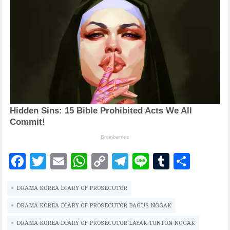
F
T
E
W
C
T
Li
T
S
ac
w
m
h
o
el
n
u
h
DRAMA KOREA DIARY OF PROSECUTOR
eb
it
ai
at
p
eg
e
m
ar
oo
te
l
s
y
ra
bl
e
DRAMA KOREA DIARY OF PROSECUTOR BAGUS NGGAK
k
r
A
Li
m
r
DRAMA KOREA DIARY OF PROSECUTOR LAYAK TONTON NGGAK