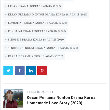
oo
te
l
s
y
ra
bl
e
k
r
A
Li
m
r
KESAN DRAMA KOREA 18 AGAIN (2020)
p
n
KESAN PERTAMA NONTON DRAMA KOREA 18 AGAIN (2020)
p
k
KOMENTAR DRAMA KOREA 18 AGAIN (2020)
PENDAPAT DRAMA KOREA 18 AGAIN (2020)
SINOPSIS DRAMA KOREA 18 AGAIN (2020)
SINOPSIS SINGKAT DRAMA KOREA 18 AGAIN (2020)
ULASAN DRAMA KOREA 18 AGAIN (2020)
PREVIOUS POST
Kesan Pertama Nonton Drama Korea
Homemade Love Story (2020)