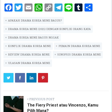
F
T
E
W
C
T
Li
T
S
ac
w
m
h
o
el
n
u
h
APAKAH DRAMA KOREA MINE BAGUS?
eb
it
ai
at
p
eg
e
m
ar
oo
te
l
s
y
ra
bl
e
DRAMA KOREA MINE (2021) DENGAN KONFLIK ORANG KAYA
k
r
A
Li
m
r
DRAMA KOREA MINE BAGUS NGGAK
p
n
KONFLIK DRAMA KOREA MINE
PEMAIN DRAMA KOREA MINE
p
k
REVIEW DRAMA KOREA MINE
SINOPSIS DRAMA KOREA MINE
ULASAN DRAMA KOREA MINE
PREVIOUS POST
The Fiery Priest atau Vincenzo, Kamu
Pilih Mana?