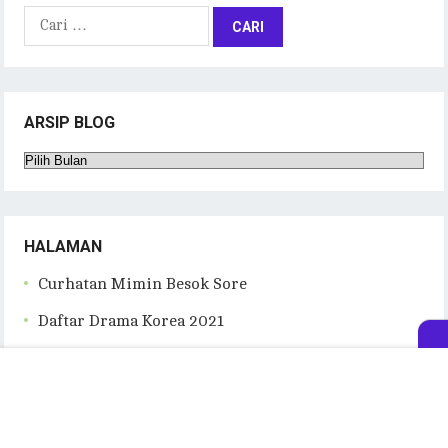
Cari
untuk:
ARSIP BLOG
Arsip
Blog
HALAMAN
Curhatan Mimin Besok Sore
Daftar Drama Korea 2021
Daftar Review Acara Original Netflix
Daftar Review Drama Korea 2023
Daftar Review Film Korea