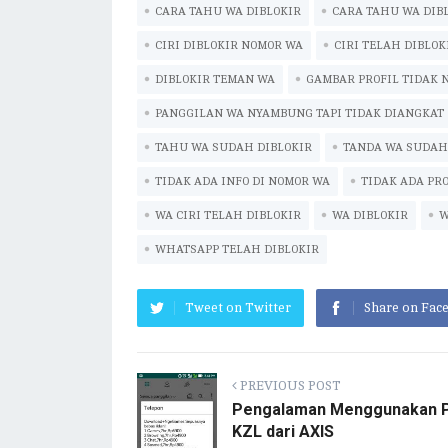
CARA TAHU WA DIBLOKIR
eb
it
ai
at
CARA TAHU WA DIB
p
eg
e
oo
te
l
s
y
ra
CIRI DIBLOKIR NOMOR WA
CIRI TELAH DIBLOK
k
r
A
Li
m
DIBLOKIR TEMAN WA
GAMBAR PROFIL TIDAK 
p
n
PANGGILAN WA NYAMBUNG TAPI TIDAK DIANGKAT
p
k
TAHU WA SUDAH DIBLOKIR
TANDA WA SUDAH
TIDAK ADA INFO DI NOMOR WA
TIDAK ADA PRO
WA CIRI TELAH DIBLOKIR
WA DIBLOKIR
W
WHATSAPP TELAH DIBLOKIR
Tweet on Twitter
Share on Fac
PREVIOUS POST
Pengalaman Menggunakan 
KZL dari AXIS