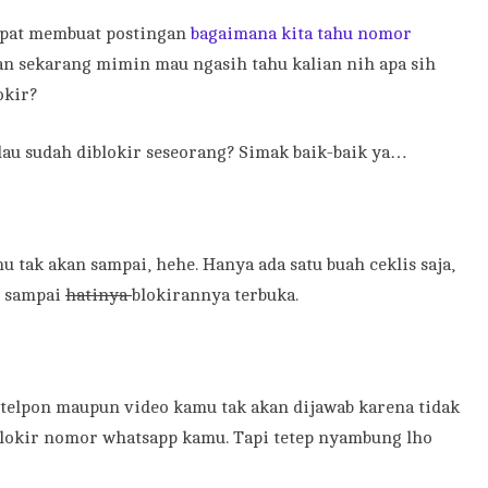
pat membuat postingan
bagaimana kita tahu nomor
n sekarang mimin mau ngasih tahu kalian nih apa sih
okir?
lau sudah diblokir seseorang? Simak baik-baik ya…
u tak akan sampai, hehe. Hanya ada satu buah ceklis saja,
eh sampai
hatinya
blokirannya terbuka.
n telpon maupun video kamu tak akan dijawab karena tidak
mblokir nomor whatsapp kamu. Tapi tetep nyambung lho