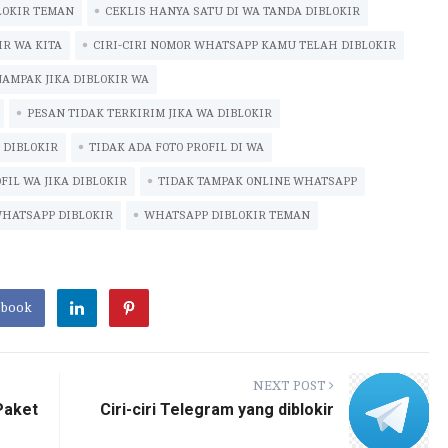
LOKIR TEMAN
m
ar
CEKLIS HANYA SATU DI WA TANDA DIBLOKIR
bl
e
IR WA KITA
CIRI-CIRI NOMOR WHATSAPP KAMU TELAH DIBLOKIR
r
NAMPAK JIKA DIBLOKIR WA
PESAN TIDAK TERKIRIM JIKA WA DIBLOKIR
 DIBLOKIR
TIDAK ADA FOTO PROFIL DI WA
FIL WA JIKA DIBLOKIR
TIDAK TAMPAK ONLINE WHATSAPP
HATSAPP DIBLOKIR
WHATSAPP DIBLOKIR TEMAN
ebook
NEXT POST
Paket
Ciri-ciri Telegram yang diblokir