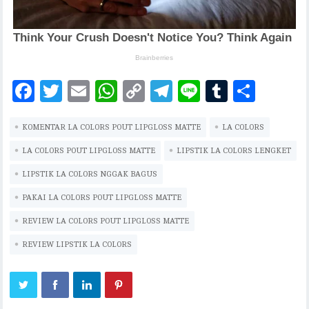
F
T
E
W
C
T
Li
T
S
ac
w
m
h
o
el
n
u
h
KOMENTAR LA COLORS POUT LIPGLOSS MATTE
eb
it
ai
at
p
eg
e
LA COLORS
m
ar
oo
te
l
s
y
ra
bl
e
LA COLORS POUT LIPGLOSS MATTE
LIPSTIK LA COLORS LENGKET
k
r
A
Li
m
r
LIPSTIK LA COLORS NGGAK BAGUS
p
n
PAKAI LA COLORS POUT LIPGLOSS MATTE
p
k
REVIEW LA COLORS POUT LIPGLOSS MATTE
REVIEW LIPSTIK LA COLORS