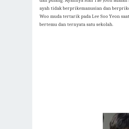
dan pulang. Ayahnya Han Tae Joon adalah 
ayah tidak berprikemanusian dan berprike
Woo muda tertarik pada Lee Soo Yeon saa
bertemu dan ternyata satu sekolah.