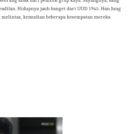
seorang anak dari pemilik grup kaya. Sayangnya, sang
adilan. Hidupnya jauh banget dari UUD 1945. Han Jung
t melintas, kemudian beberapa kesempatan mereka