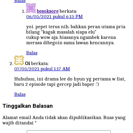
Balas
besoksore
berkata:
06/05/2021 pukul 6:15 PM
yoi. pepet terus nih. bahkan peran utama pria
bilang “kagak masalah siapa elu”
cukup wow aja. biasanya ngambek karena
merasa dibegoin sama lawan kencannya.
Balas
Oi
berkata:
07/05/2021 pukul 1:17 AM
Huhuhuu, ini drama lee do hyun yg pertama w liat,
baru 2 episode tapi gercep jadi baper :’)
Balas
Tinggalkan Balasan
Alamat email Anda tidak akan dipublikasikan.
Ruas yang
wajib ditandai
*