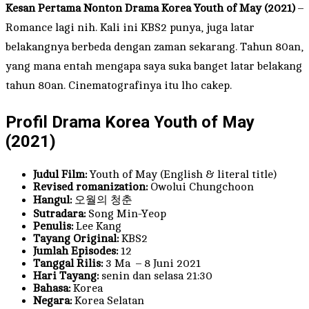
Kesan Pertama Nonton Drama Korea Youth of May (2021)
–
Romance lagi nih. Kali ini KBS2 punya, juga latar
belakangnya berbeda dengan zaman sekarang. Tahun 80an,
yang mana entah mengapa saya suka banget latar belakang
tahun 80an. Cinematografinya itu lho cakep.
Profil Drama Korea Youth of May
(2021)
Judul Film:
Youth of May (English & literal title)
Revised romanization:
Owolui Chungchoon
Hangul:
오월의 청춘
Sutradara:
Song Min-Yeop
Penulis:
Lee Kang
Tayang Original:
KBS2
Jumlah Episodes:
12
Tanggal Rilis:
3 Ma – 8 Juni 2021
Hari Tayang:
senin dan selasa 21:30
Bahasa:
Korea
Negara:
Korea Selatan