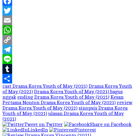
Facebook
Twitter
Email
WhatsApp
Copy
Link
Telegram
Line
Tumblr
cast Drama Korea Youth of May (2021)
Drama Korea Youth
Share
of May (2021)
Drama Korea Youth of May (2021) bagus
nggak
ending Drama Korea Youth of May (2021)
Kesan
Pertama Nonton Drama Korea Youth of May (2021)
review
Drama Korea Youth of May (2021)
sinopsis Drama Korea
Youth of May (2021)
ulasan Drama Korea Youth of May
(2021)
Tweet on Twitter
Share on Facebook
LinkedIn
Pinterest