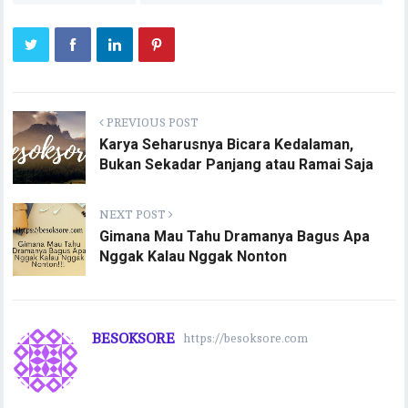
eb
it
ai
at
p
eg
e
m
ar
oo
te
l
s
y
ra
bl
e
k
r
A
Li
m
r
p
n
p
k
PREVIOUS POST
Karya Seharusnya Bicara Kedalaman,
Bukan Sekadar Panjang atau Ramai Saja
NEXT POST
Gimana Mau Tahu Dramanya Bagus Apa
Nggak Kalau Nggak Nonton
BESOKSORE
https://besoksore.com