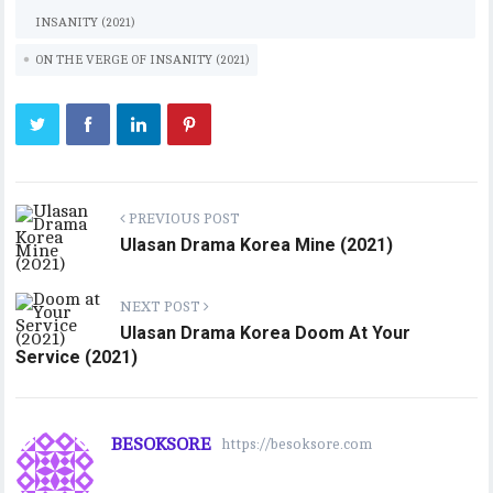
eb
it
ai
at
p
eg
e
m
ar
INSANITY (2021)
oo
te
l
s
y
ra
bl
e
ON THE VERGE OF INSANITY (2021)
k
r
A
Li
m
r
p
n
p
k
PREVIOUS POST
Ulasan Drama Korea Mine (2021)
NEXT POST
Ulasan Drama Korea Doom At Your
Service (2021)
BESOKSORE
https://besoksore.com