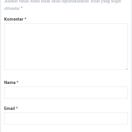
Alamat email Anda tidak akan dipublikasikan.
Ruas yang wajib
ditandai
*
Komentar
*
Nama
*
Email
*