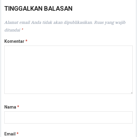
TINGGALKAN BALASAN
Alamat email Anda tidak akan dipublikasikan.
Ruas yang wajib
ditandai
*
Komentar
*
Nama
*
Email
*