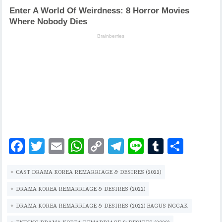
F
T
E
W
C
T
Li
T
S
ac
w
m
h
o
el
n
u
h
CAST DRAMA KOREA REMARRIAGE & DESIRES (2022)
eb
it
ai
at
p
eg
e
m
ar
oo
te
l
s
y
ra
bl
e
DRAMA KOREA REMARRIAGE & DESIRES (2022)
k
r
A
Li
m
r
DRAMA KOREA REMARRIAGE & DESIRES (2022) BAGUS NGGAK