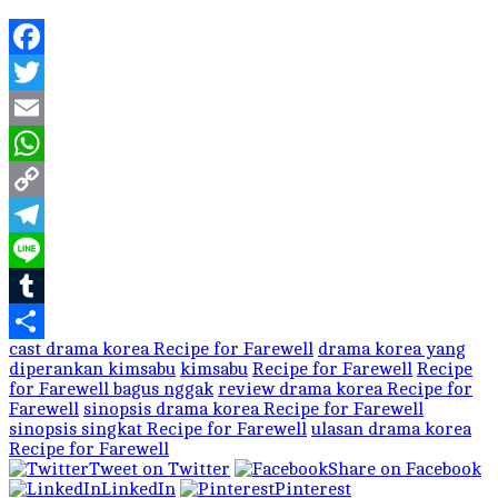
Facebook
Twitter
Email
WhatsApp
Copy
Link
Telegram
Line
Tumblr
cast drama korea Recipe for Farewell
drama korea yang
Share
diperankan kimsabu
kimsabu
Recipe for Farewell
Recipe
for Farewell bagus nggak
review drama korea Recipe for
Farewell
sinopsis drama korea Recipe for Farewell
sinopsis singkat Recipe for Farewell
ulasan drama korea
Recipe for Farewell
Tweet on Twitter
Share on Facebook
LinkedIn
Pinterest