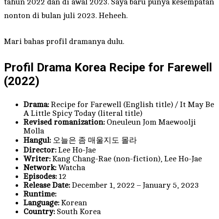
tahun 2022 dan di awal 2023. Saya baru punya kesempatan
nonton di bulan juli 2023. Heheeh.
Mari bahas profil dramanya dulu.
Profil Drama Korea Recipe for Farewell
(2022)
Drama:
Recipe for Farewell (English title) / It May Be
A Little Spicy Today (literal title)
Revised romanization:
Oneuleun Jom Maewoolji
Molla
Hangul:
오늘은 좀 매울지도 몰라
Director:
Lee Ho-Jae
Writer:
Kang Chang-Rae (non-fiction), Lee Ho-Jae
Network:
Watcha
Episodes:
12
Release Date:
December 1, 2022 – January 5, 2023
Runtime:
Language:
Korean
Country:
South Korea