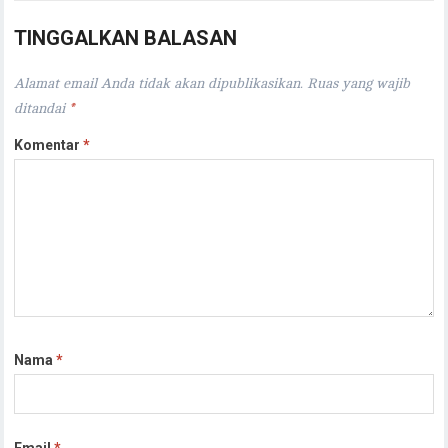
TINGGALKAN BALASAN
Alamat email Anda tidak akan dipublikasikan.
Ruas yang wajib
ditandai
*
Komentar
*
Nama
*
Email
*