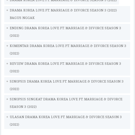
DRAMA KOREA LOVE FT. MARRIAGE & DIVORCE SEASON 3 (2022)
eb
it
ai
at
p
eg
e
m
ar
oo
te
l
s
y
ra
bl
e
DRAMA KOREA LOVE FT. MARRIAGE & DIVORCE SEASON 3 (2022)
BAGUS NGGAK
k
r
A
Li
m
r
ENDING DRAMA KOREA LOVE FT. MARRIAGE & DIVORCE SEASON 3
p
n
(2022)
p
k
KOMENTAR DRAMA KOREA LOVE FT. MARRIAGE & DIVORCE SEASON 3
(2022)
REVIEW DRAMA KOREA LOVE FT. MARRIAGE & DIVORCE SEASON 3
(2022)
SINOPSIS DRAMA KOREA LOVE FT. MARRIAGE & DIVORCE SEASON 3
(2022)
SINOPSIS SINGKAT DRAMA KOREA LOVE FT. MARRIAGE & DIVORCE
SEASON 3 (2022)
ULASAN DRAMA KOREA LOVE FT. MARRIAGE & DIVORCE SEASON 3
(2022)