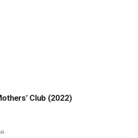
others’ Club (2022)
i.