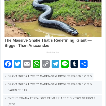
F
T
E
W
C
T
Li
T
S
ac
w
m
h
o
el
n
u
h
DRAMA KOREA LOVE FT. MARRIAGE & DIVORCE SEASON 3 (2022)
eb
it
ai
at
p
eg
e
m
ar
oo
te
l
s
y
ra
bl
e
DRAMA KOREA LOVE FT. MARRIAGE & DIVORCE SEASON 3 (2022)
BAGUS NGGAK
k
r
A
Li
m
r
ENDING DRAMA KOREA LOVE FT. MARRIAGE & DIVORCE SEASON 3
p
n
(2022)