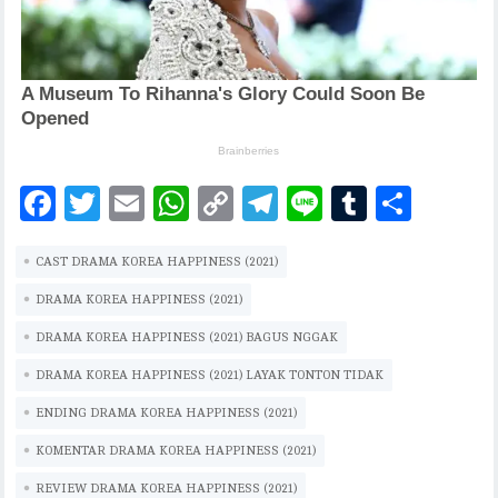
F
T
E
W
C
T
Li
T
S
ac
w
m
h
o
el
n
u
h
CAST DRAMA KOREA HAPPINESS (2021)
eb
it
ai
at
p
eg
e
m
ar
oo
te
l
s
y
ra
bl
e
DRAMA KOREA HAPPINESS (2021)
k
r
A
Li
m
r
DRAMA KOREA HAPPINESS (2021) BAGUS NGGAK
p
n
DRAMA KOREA HAPPINESS (2021) LAYAK TONTON TIDAK
p
k
ENDING DRAMA KOREA HAPPINESS (2021)
KOMENTAR DRAMA KOREA HAPPINESS (2021)
REVIEW DRAMA KOREA HAPPINESS (2021)