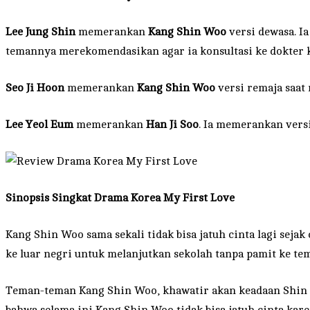
Lee Jung Shin
memerankan
Kang Shin Woo
versi dewasa. I
temannya merekomendasikan agar ia konsultasi ke dokter 
Seo Ji Hoon
memerankan
Kang Shin Woo
versi remaja saat
Lee Yeol Eum
memerankan
Han Ji Soo
. Ia memerankan versi
Sinopsis Singkat
Drama Korea My First Love
Kang Shin Woo sama sekali tidak bisa jatuh cinta lagi sejak
ke luar negri untuk melanjutkan sekolah tanpa pamit ke te
Teman-teman Kang Shin Woo, khawatir akan keadaan Shin 
bahwa selama ini Kang Shin Woo tidak bisa jatuh cinta kar