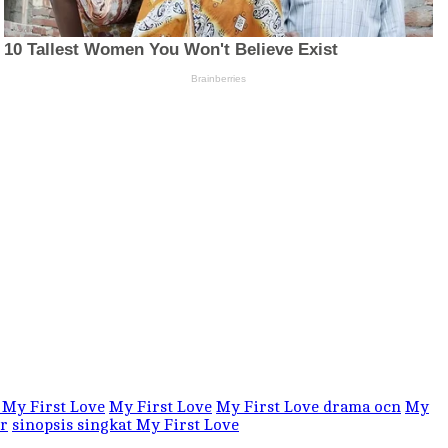
My First Love
My First Love
My First Love drama ocn
My
or
sinopsis singkat My First Love