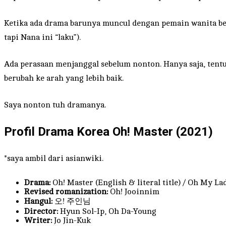
Ketika ada drama barunya muncul dengan pemain wanita b
tapi Nana ini “laku”).
Ada perasaan menjanggal sebelum nonton. Hanya saja, tent
berubah ke arah yang lebih baik.
Saya nonton tuh dramanya.
Profil Drama Korea Oh! Master (2021)
*saya ambil dari asianwiki.
Drama:
Oh! Master (English & literal title) / Oh My La
Revised romanization:
Oh! Jooinnim
Hangul:
오! 주인님
Director:
Hyun Sol-Ip, Oh Da-Young
Writer:
Jo Jin-Kuk