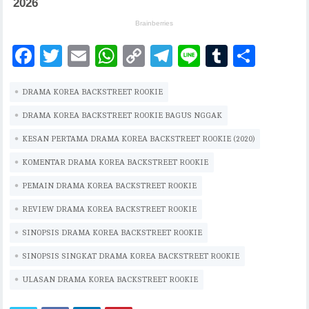
F
T
E
W
C
T
Li
T
S
ac
w
m
h
o
el
n
u
h
DRAMA KOREA BACKSTREET ROOKIE
eb
it
ai
at
p
eg
e
m
ar
oo
te
l
s
y
ra
bl
e
DRAMA KOREA BACKSTREET ROOKIE BAGUS NGGAK
k
r
A
Li
m
r
KESAN PERTAMA DRAMA KOREA BACKSTREET ROOKIE (2020)
p
n
KOMENTAR DRAMA KOREA BACKSTREET ROOKIE
p
k
PEMAIN DRAMA KOREA BACKSTREET ROOKIE
REVIEW DRAMA KOREA BACKSTREET ROOKIE
SINOPSIS DRAMA KOREA BACKSTREET ROOKIE
SINOPSIS SINGKAT DRAMA KOREA BACKSTREET ROOKIE
ULASAN DRAMA KOREA BACKSTREET ROOKIE