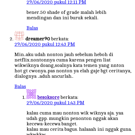
29/06/2020 pukul 12:11 PM
bener.50 shade of grade malah lebih
mendingan dan ini buruk sekali.
Balas
dreamer90
berkata:
29/06/2020 pukul 12:43 PM
Min..aku udah nonton jauh sebelum heboh di
netflix.nontonnya cuma karena pengen liat
wikwiknya doang,soalnya kata temen yang nnton
hot gt cwonya..pas nonton ya elah gaje bgt ceritanya,
dialognya ..aduh ancurlah..
Balas
besoksore
berkata:
29/06/2020 pukul 1:43 PM
kalau cuma mau nonton wik wiknya aja. yaa
udah gpp. mungkin penonton nggak akan
kecewa-kecewa banget.
kalau mau cerita bagus. halaaah ini nggak guna.
wkwkkw