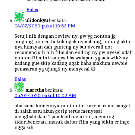
Balas
ulidonkyu
berkata:
04/07/2020 pukul 10:53 PM
Setuji nih dengan review ny, gw yg nonton jg
bingung ini cerita kok ngak nyambung, untung aktor
nya lumayan dah ganteng ny but overall not
recomend sih nih film dan ending ny gw nyesel udah
nonton film ini sampw hbs walapun yg ada wik2 ny
kadang gue skip kadang ngak haha maklum newbie
penasaran yg ujung2 ny menyesal 😅
Balas
maretha
berkata:
05/07/2020 pukul 10:02 AM
aha sama komennya..nonton ini karena rame banget
di salah satu akun gosip terus menyesal
menghabiskan 1 jam lebih demi ini, mending
tidur..beneran.. masuk daftar film yang bikin cringe
ngga sih