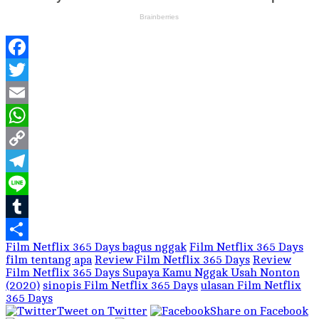
Facebook
Twitter
Email
WhatsApp
Copy
Link
Telegram
Line
Tumblr
Film Netflix 365 Days bagus nggak
Film Netflix 365 Days
Share
film tentang apa
Review Film Netflix 365 Days
Review
Film Netflix 365 Days Supaya Kamu Nggak Usah Nonton
(2020)
sinopis Film Netflix 365 Days
ulasan Film Netflix
365 Days
Tweet on Twitter
Share on Facebook