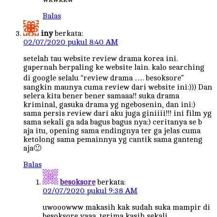
Balas
iny
berkata:
02/07/2020 pukul 8:40 AM
setelah tau website review drama korea ini.
gapernah berpaling ke website lain. kalo searching
di google selalu “review drama …. besoksore”
sangkin maunya cuma review dari website ini:))) Dan
selera kita bener bener samaaa!! suka drama
kriminal, gasuka drama yg ngebosenin, dan ini:)
sama persis review dari aku juga giniiii!!! ini film yg
sama sekali ga ada bagus bagus nya:) ceritanya se b
aja itu, opening sama endingnya ter ga jelas cuma
ketolong sama pemainnya yg cantik sama ganteng
aja🙂
Balas
besoksore
berkata:
02/07/2020 pukul 9:38 AM
uwooowww makasih kak sudah suka mampir di
besoksore yaaa. terima kasih sekali.