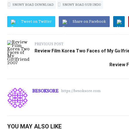
k
r
A
Li
m
r
SNOWY ROAD DOWNLOAD
SNOWY ROAD SUB INDO
p
n
Tweet on Twitter
Share on Facebook
p
k
PREVIOUS POST
Review Film Korea Two Faces of My Girlfri
Review F
BESOKSORE
https://besoksore.com
YOU MAY ALSO LIKE