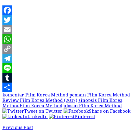
Facebook
Twitter
Email
WhatsApp
Copy
Link
Telegram
Line
Tumblr
komentar Film Korea Method
pemain Film Korea Method
Share
Review Film Korea Method (2017)
sinopsis Film Korea
MethodFilm Korea Method
ulasan Film Korea Method
Tweet on Twitter
Share on Facebook
LinkedIn
Pinterest
Previous Post