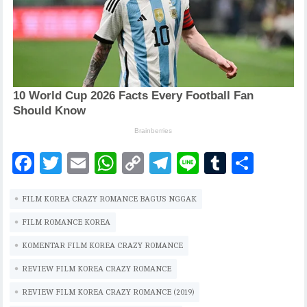
F
T
E
W
C
T
Li
T
S
ac
w
m
h
o
el
n
u
h
FILM KOREA CRAZY ROMANCE BAGUS NGGAK
eb
it
ai
at
p
eg
e
m
ar
oo
te
l
s
y
ra
bl
e
FILM ROMANCE KOREA
k
r
A
Li
m
r
KOMENTAR FILM KOREA CRAZY ROMANCE
p
n
REVIEW FILM KOREA CRAZY ROMANCE
p
k
REVIEW FILM KOREA CRAZY ROMANCE (2019)