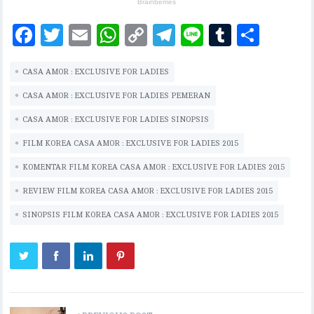
F
T
E
W
C
T
Li
T
S
ac
w
m
h
o
el
n
u
h
CASA AMOR : EXCLUSIVE FOR LADIES
eb
it
ai
at
p
eg
e
m
ar
oo
te
l
s
y
ra
bl
e
CASA AMOR : EXCLUSIVE FOR LADIES PEMERAN
k
r
A
Li
m
r
CASA AMOR : EXCLUSIVE FOR LADIES SINOPSIS
p
n
FILM KOREA CASA AMOR : EXCLUSIVE FOR LADIES 2015
p
k
KOMENTAR FILM KOREA CASA AMOR : EXCLUSIVE FOR LADIES 2015
REVIEW FILM KOREA CASA AMOR : EXCLUSIVE FOR LADIES 2015
SINOPSIS FILM KOREA CASA AMOR : EXCLUSIVE FOR LADIES 2015